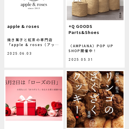
apple & roses
+Q GOODS
Parts&Shoes
焼き菓子と紅茶の専門店
「apple & roses（アップ
〈AMPIANA〉POP UP
ル＆ローゼス）」ってどん
SHOP開催中！
2025.06.03
なお店？
2025.05.31