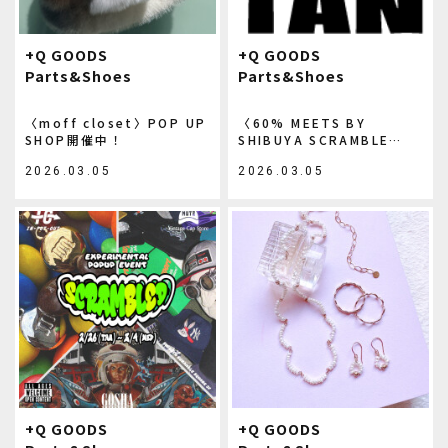
+Q GOODS
+Q GOODS
Parts&Shoes
Parts&Shoes
〈moff closet〉POP UP
〈60% MEETS BY
SHOP開催中！
SHIBUYA SCRAMBLE
SQUARE〉POP UP SHOP
2026.03.05
2026.03.05
開催中！
+Q GOODS
+Q GOODS