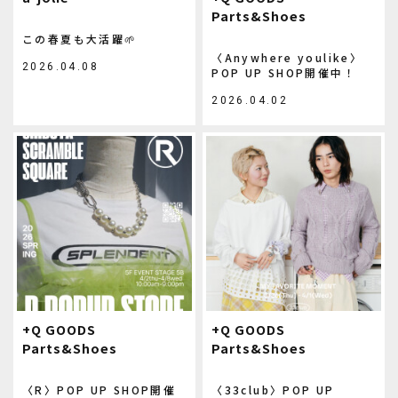
Parts&Shoes
この春夏も大活躍🌱
〈Anywhere youlike〉
2026.04.08
POP UP SHOP開催中！
2026.04.02
+Q GOODS
+Q GOODS
Parts&Shoes
Parts&Shoes
〈R〉POP UP SHOP開催
〈33club〉POP UP