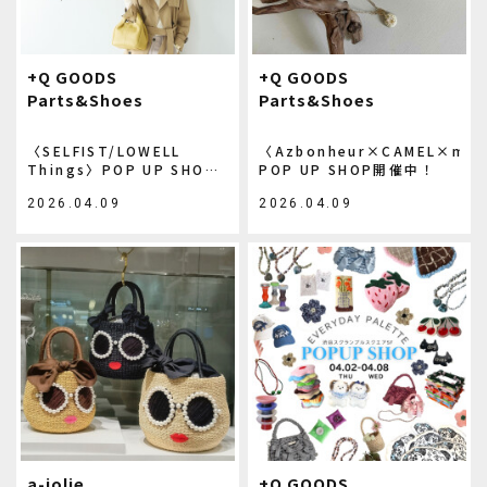
+Q GOODS
+Q GOODS
Parts&Shoes
Parts&Shoes
〈SELFIST/LOWELL
〈Azbonheur×CAMEL×ma
Things〉POP UP SHOP
POP UP SHOP開催中！
開催中！
2026.04.09
2026.04.09
a-jolie
+Q GOODS