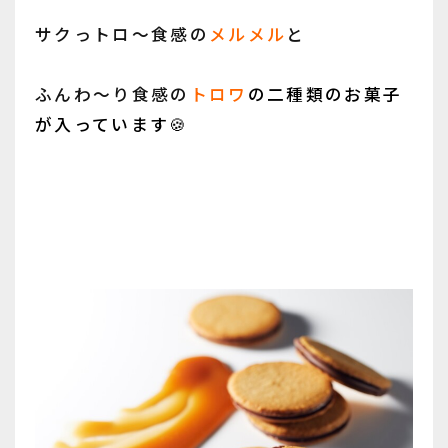
サクっトロ～食感
の
メルメル
と
ふんわ～り食感
の
トロワ
の二種類のお菓子
が入っています🍪